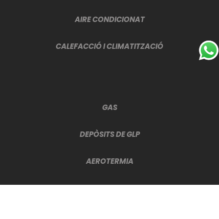
AIRE CONDICIONAT
CALEFACCIÓ I CLIMATITZACIÓ
GAS
DEPÒSITS DE GLP
AEROTERMIA
© 2020 Copyright GRESANGAS S.L. |
gresangas.com
|
Avís